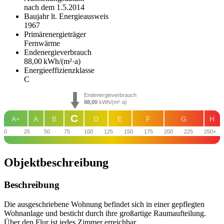
nach dem 1.5.2014
Baujahr lt. Energieausweis
1967
Primärenergieträger
Fernwärme
Endenergie­verbrauch
88,00 kWh/(m²·a)
Energie­effizienz­klasse
C
Endenergieverbrauch
88,00
kWh/(m²·a)
C
A+
A
B
D
E
F
G
H
0
25
50
75
100
125
150
175
200
225
250+
Objekt­beschreibung
Beschreibung
Die ausgeschriebene Wohnung befindet sich in einer gepflegten
Wohnanlage und besticht durch ihre großartige Raumaufteilung.
Über den Flur ist jedes Zimmer erreichbar.